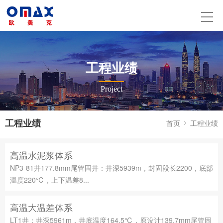
工程业绩
Project
工程业绩
首页
工程业绩
高温水泥浆体系
NP3-81井177.8mm尾管固井：井深5939m，封固段长2200，底部
温度220℃，上下温差8...
高温大温差体系
LT1井：井深5961m，井底温度164.5℃，原设计139.7mm尾管固